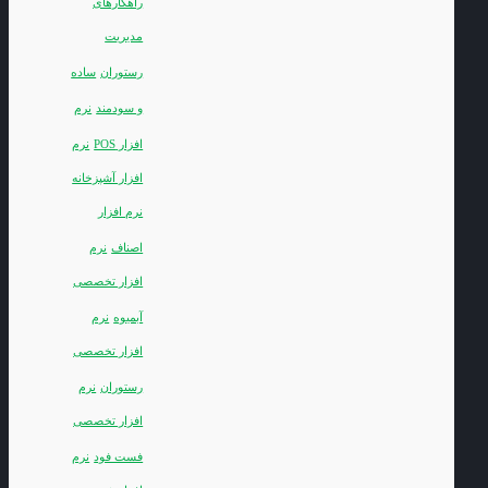
راهکارهای
مدیریت
رستوران
ساده
و سودمند
نرم
افزار POS
نرم
افزار آشپزخانه
نرم افزار
اصناف
نرم
افزار تخصصی
آبمیوه
نرم
افزار تخصصی
رستوران
نرم
افزار تخصصی
فست فود
نرم