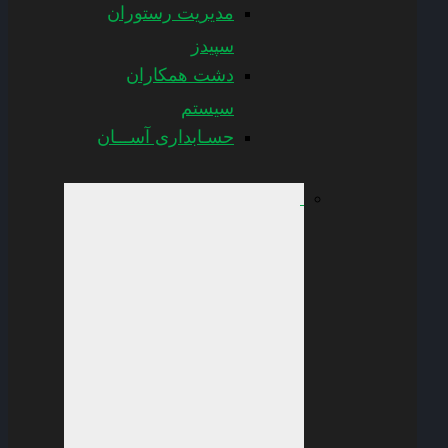
مدیریت رستوران
سپیدز
دشت همکاران
سیستم
حسـابداری آســـان