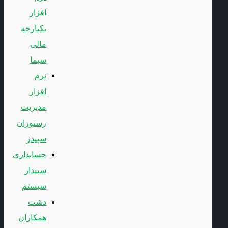
افزار
یکپارچه
مالی
سیما
نرم
افزار
مدیریت
رستوران
سپیدز
حسابداری
سپیدار
سیستم
دشت
همکاران